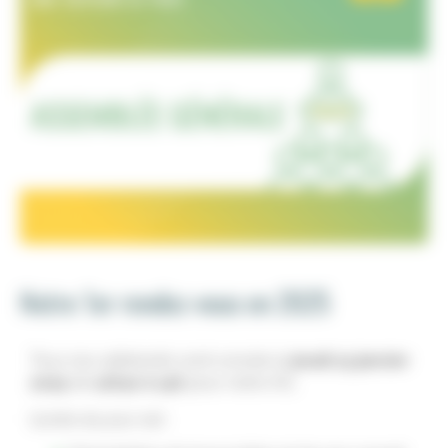
Notre 1er rendez-vous en 2025
Tous nos adhérents sont conviés le
jeudi 23 janvier
2025
de
12h30 à 14h
pour notre AG.
L’ordre du jour est :