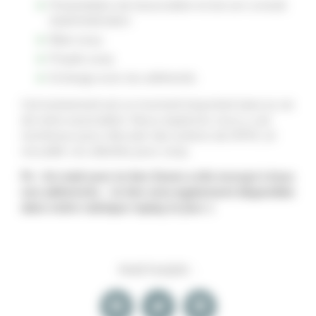
Présentation de l’association et de son conseil
d’administration
Bilan 2024
Projets 2025
Echange avec les adhérents
Cet événement est un moment important dans la vie
de notre association. Nous espérons vous y voir
nombreux pour discuter des actions de l’AFAC et
recueillir vos attentes pour 2025.
Ps : Un mail avec le lien Zoom a été envoyé à tous
nos adhérents – le lien sera également disponible
dans notre rubrique replay le jour J.
PARTAGER :