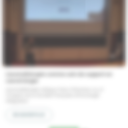
L’aromathérapie comme soin de support en
cancérologie
L’aromathérapie clinique mise à l’honneur au 2ᵉ
Congrès de la Société Française d’Oncologie
Intégrative
EN SAVOIR PLUS