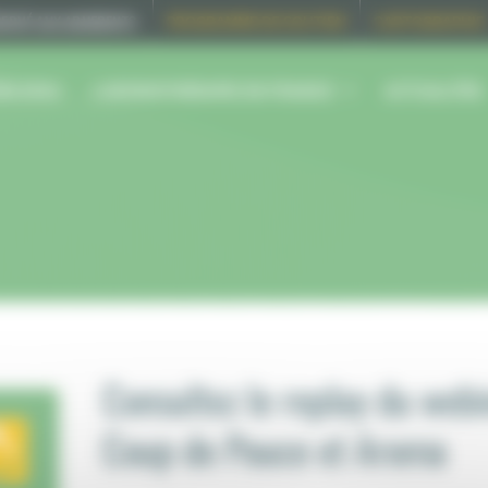
SERVÉ AUX ADHERENTS
PROGRAMME DE SOUTIEN
CARTOGRAPHIE
ON AFAC
L’AROMATHÉRAPIE EN FRANCE
ACTUALITÉS
Consultez le replay du web
Coup de Pouce et Aroma