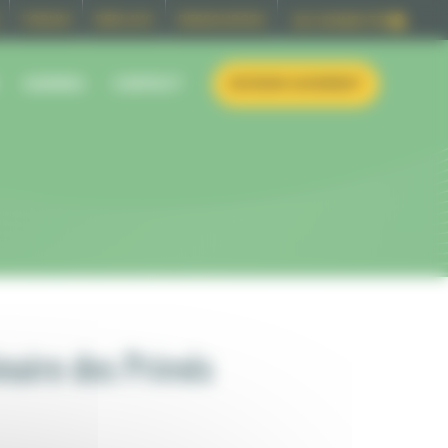
FORUM
REPLAYS
RESSOURCES
SE CONNECTER
AGENDA
CONTACT
DEVENIR ADHERENT
inaire des Primés