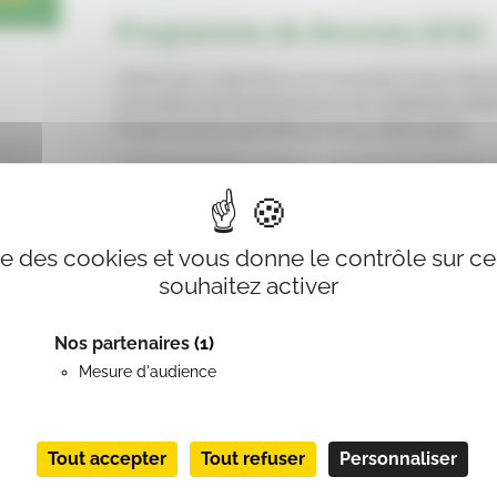
Programme de Bourses AFAC
Animé par Jodie Roos et Françoise Couic Mar
marraines de l’événement,le 1er webinaire dé
Projet Aroma s’est déroulé le 11 mars 2026.
Cet événement en ligne a permis de présenter 
équipes de soignants primées et de valoriser le 
Vous pouvez dès à présent, en tant qu’adhérent,
ise des cookies et vous donne le contrôle sur 
souhaitez activer
Je consulte le repl
Nos partenaires
(1)
Mesure d'audience
PARTAGER :
Tout accepter
Tout refuser
Personnaliser