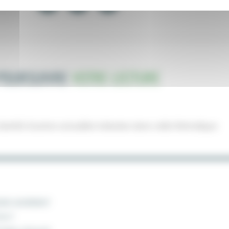
POURSUIVRE
VOTRE LECTURE
ientôt d'autres actualités indexées dans cette thématique
NIR ADHÉRENT
ACT