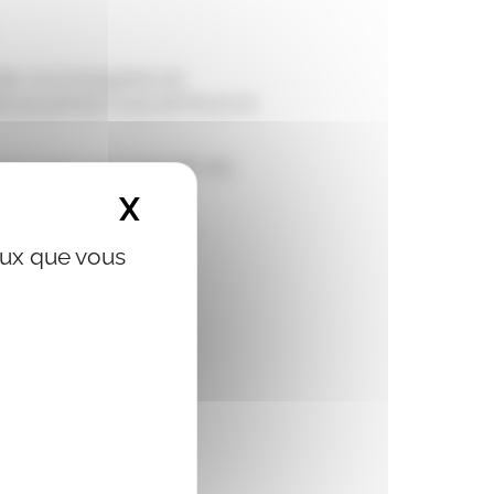
inier, accompagnées de
dié aux primés Coup de Pouce et
les protocoles respectifs des
travail effectué.
X
Masquer le bandeau de
 consulter le replay ici.
ceux que vous
ay