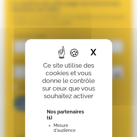
Le contenu de cette page est réservé aux
membres de l’Afac.
Veuillez vous identifier en complétant le formulaire
ci-dessous pour y accéder
Adresse email
X
Masquer 
Mot de passe
Ce site utilise des
cookies et vous
donne le contrôle
Se souvenir de moi
sur ceux que vous
souhaitez activer
Nos partenaires
(1)
MOT DE PASSE OUBLIÉ ?
Mesure
d'audience