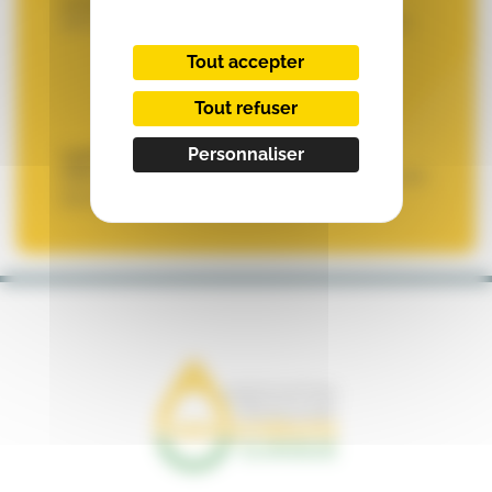
Contacter notre webmaster
pour une
demande de modification de mot de passe
Tout accepter
Tout refuser
VOUS SOUHAITEZ ADHÉRER ?
Personnaliser
L’adhésion
vous permet d’accéder aux
différentes pages du site. Veuillez remplir une
demande d’adhésion.