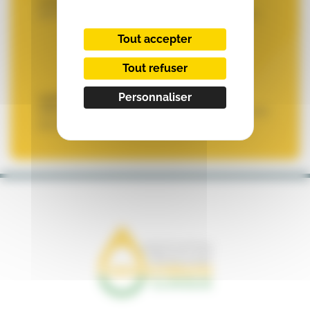
Contacter notre webmaster
pour une
demande de modification de mot de passe
Tout accepter
Tout refuser
VOUS SOUHAITEZ ADHÉRER ?
Personnaliser
L’adhésion
vous permet d’accéder aux
différentes pages du site. Veuillez remplir une
demande d’adhésion.