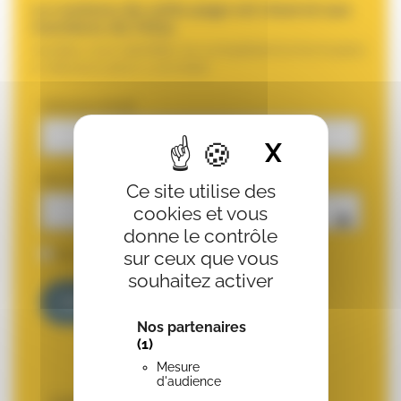
Le contenu de cette page est réservé aux
membres de l’Afac.
Veuillez vous identifier en complétant le formulaire
ci-dessous pour y accéder
Adresse email
X
Masquer 
Mot de passe
Ce site utilise des
cookies et vous
donne le contrôle
Se souvenir de moi
sur ceux que vous
souhaitez activer
Nos partenaires
(1)
MOT DE PASSE OUBLIÉ ?
Mesure
d'audience